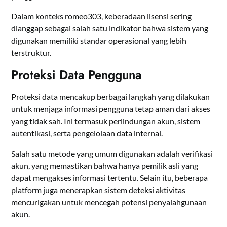
Dalam konteks romeo303, keberadaan lisensi sering
dianggap sebagai salah satu indikator bahwa sistem yang
digunakan memiliki standar operasional yang lebih
terstruktur.
Proteksi Data Pengguna
Proteksi data mencakup berbagai langkah yang dilakukan
untuk menjaga informasi pengguna tetap aman dari akses
yang tidak sah. Ini termasuk perlindungan akun, sistem
autentikasi, serta pengelolaan data internal.
Salah satu metode yang umum digunakan adalah verifikasi
akun, yang memastikan bahwa hanya pemilik asli yang
dapat mengakses informasi tertentu. Selain itu, beberapa
platform juga menerapkan sistem deteksi aktivitas
mencurigakan untuk mencegah potensi penyalahgunaan
akun.