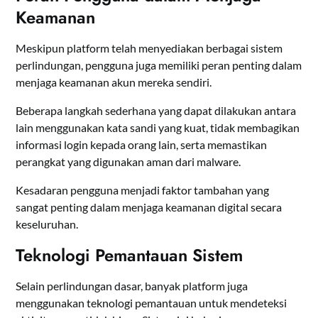
Keamanan
Meskipun platform telah menyediakan berbagai sistem
perlindungan, pengguna juga memiliki peran penting dalam
menjaga keamanan akun mereka sendiri.
Beberapa langkah sederhana yang dapat dilakukan antara
lain menggunakan kata sandi yang kuat, tidak membagikan
informasi login kepada orang lain, serta memastikan
perangkat yang digunakan aman dari malware.
Kesadaran pengguna menjadi faktor tambahan yang
sangat penting dalam menjaga keamanan digital secara
keseluruhan.
Teknologi Pemantauan Sistem
Selain perlindungan dasar, banyak platform juga
menggunakan teknologi pemantauan untuk mendeteksi