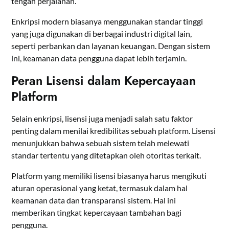
tengah perjalanan.
Enkripsi modern biasanya menggunakan standar tinggi
yang juga digunakan di berbagai industri digital lain,
seperti perbankan dan layanan keuangan. Dengan sistem
ini, keamanan data pengguna dapat lebih terjamin.
Peran Lisensi dalam Kepercayaan
Platform
Selain enkripsi, lisensi juga menjadi salah satu faktor
penting dalam menilai kredibilitas sebuah platform. Lisensi
menunjukkan bahwa sebuah sistem telah melewati
standar tertentu yang ditetapkan oleh otoritas terkait.
Platform yang memiliki lisensi biasanya harus mengikuti
aturan operasional yang ketat, termasuk dalam hal
keamanan data dan transparansi sistem. Hal ini
memberikan tingkat kepercayaan tambahan bagi
pengguna.