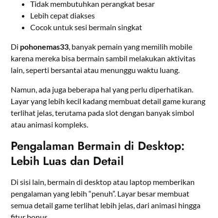
Tidak membutuhkan perangkat besar
Lebih cepat diakses
Cocok untuk sesi bermain singkat
Di
pohonemas33
, banyak pemain yang memilih mobile
karena mereka bisa bermain sambil melakukan aktivitas
lain, seperti bersantai atau menunggu waktu luang.
Namun, ada juga beberapa hal yang perlu diperhatikan.
Layar yang lebih kecil kadang membuat detail game kurang
terlihat jelas, terutama pada slot dengan banyak simbol
atau animasi kompleks.
Pengalaman Bermain di Desktop:
Lebih Luas dan Detail
Di sisi lain, bermain di desktop atau laptop memberikan
pengalaman yang lebih “penuh”. Layar besar membuat
semua detail game terlihat lebih jelas, dari animasi hingga
fitur bonus.