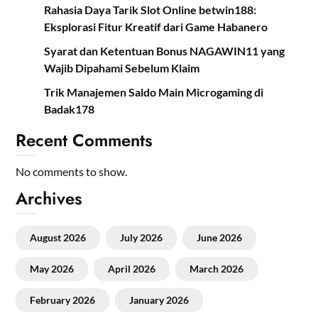
Rahasia Daya Tarik Slot Online betwin188:
Eksplorasi Fitur Kreatif dari Game Habanero
Syarat dan Ketentuan Bonus NAGAWIN11 yang
Wajib Dipahami Sebelum Klaim
Trik Manajemen Saldo Main Microgaming di
Badak178
Recent Comments
No comments to show.
Archives
August 2026
July 2026
June 2026
May 2026
April 2026
March 2026
February 2026
January 2026