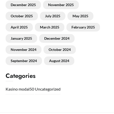
December 2025
November 2025
October 2025
July 2025
May 2025
April 2025
March 2025
February 2025
January 2025
December 2024
November 2024
October 2024
September 2024
August 2024
Categories
Kasino
modal50
Uncategorized