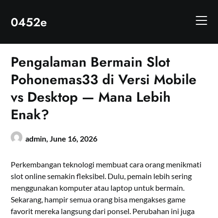
Skip
to
0452e
content
Pengalaman Bermain Slot
Pohonemas33 di Versi Mobile
vs Desktop — Mana Lebih
Enak?
admin,
June 16, 2026
Perkembangan teknologi membuat cara orang menikmati
slot online semakin fleksibel. Dulu, pemain lebih sering
menggunakan komputer atau laptop untuk bermain.
Sekarang, hampir semua orang bisa mengakses game
favorit mereka langsung dari ponsel. Perubahan ini juga