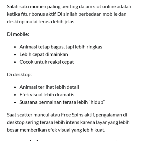
Salah satu momen paling penting dalam slot online adalah
ketika fitur bonus aktif. Di sinilah perbedaan mobile dan
desktop mulai terasa lebih jelas.
Di mobile:
Animasi tetap bagus, tapi lebih ringkas
Lebih cepat dimainkan
Cocok untuk reaksi cepat
Di desktop:
Animasi terlihat lebih detail
Efek visual lebih dramatis
Suasana permainan terasa lebih “hidup”
Saat scatter muncul atau Free Spins aktif, pengalaman di
desktop sering terasa lebih intens karena layar yang lebih
besar memberikan efek visual yang lebih kuat.