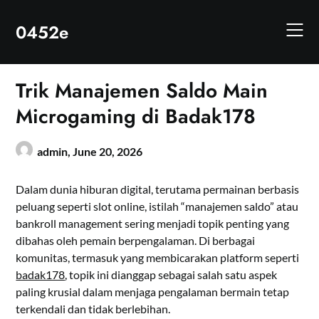
Skip
to
0452e
content
Trik Manajemen Saldo Main
Microgaming di Badak178
admin,
June 20, 2026
Dalam dunia hiburan digital, terutama permainan berbasis
peluang seperti slot online, istilah “manajemen saldo” atau
bankroll management sering menjadi topik penting yang
dibahas oleh pemain berpengalaman. Di berbagai
komunitas, termasuk yang membicarakan platform seperti
badak178
, topik ini dianggap sebagai salah satu aspek
paling krusial dalam menjaga pengalaman bermain tetap
terkendali dan tidak berlebihan.