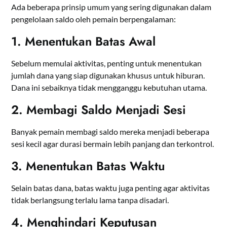
Ada beberapa prinsip umum yang sering digunakan dalam
pengelolaan saldo oleh pemain berpengalaman:
1. Menentukan Batas Awal
Sebelum memulai aktivitas, penting untuk menentukan
jumlah dana yang siap digunakan khusus untuk hiburan.
Dana ini sebaiknya tidak mengganggu kebutuhan utama.
2. Membagi Saldo Menjadi Sesi
Banyak pemain membagi saldo mereka menjadi beberapa
sesi kecil agar durasi bermain lebih panjang dan terkontrol.
3. Menentukan Batas Waktu
Selain batas dana, batas waktu juga penting agar aktivitas
tidak berlangsung terlalu lama tanpa disadari.
4. Menghindari Keputusan