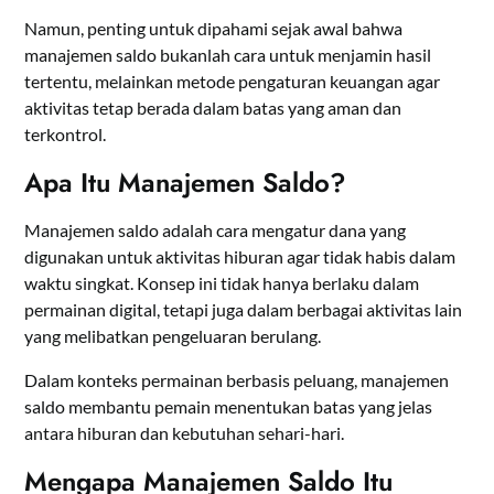
Namun, penting untuk dipahami sejak awal bahwa
manajemen saldo bukanlah cara untuk menjamin hasil
tertentu, melainkan metode pengaturan keuangan agar
aktivitas tetap berada dalam batas yang aman dan
terkontrol.
Apa Itu Manajemen Saldo?
Manajemen saldo adalah cara mengatur dana yang
digunakan untuk aktivitas hiburan agar tidak habis dalam
waktu singkat. Konsep ini tidak hanya berlaku dalam
permainan digital, tetapi juga dalam berbagai aktivitas lain
yang melibatkan pengeluaran berulang.
Dalam konteks permainan berbasis peluang, manajemen
saldo membantu pemain menentukan batas yang jelas
antara hiburan dan kebutuhan sehari-hari.
Mengapa Manajemen Saldo Itu