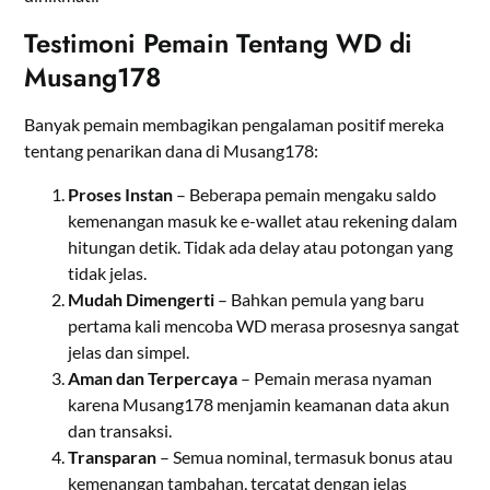
Testimoni Pemain Tentang WD di
Musang178
Banyak pemain membagikan pengalaman positif mereka
tentang penarikan dana di Musang178:
Proses Instan
– Beberapa pemain mengaku saldo
kemenangan masuk ke e-wallet atau rekening dalam
hitungan detik. Tidak ada delay atau potongan yang
tidak jelas.
Mudah Dimengerti
– Bahkan pemula yang baru
pertama kali mencoba WD merasa prosesnya sangat
jelas dan simpel.
Aman dan Terpercaya
– Pemain merasa nyaman
karena Musang178 menjamin keamanan data akun
dan transaksi.
Transparan
– Semua nominal, termasuk bonus atau
kemenangan tambahan, tercatat dengan jelas