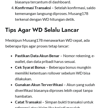
biasanya tercantum di dashboard.
Konfirmasi Transaksi
– Setelah konfirmasi, saldo
kemenangan langsung diproses. Musang178
terkenal dengan WD hitungan detik.
Tips Agar WD Selalu Lancar
Meskipun Musang178 menawarkan WD cepat, ada
beberapa tips agar proses tetap lancar:
Pastikan Data Akun Benar
– Nomor rekening, e-
wallet, dan data pribadi harus sesuai.
Cek Syarat Bonus
– Beberapa bonus mungkin
memiliki ketentuan rollover sebelum WD bisa
dilakukan.
Gunakan Akun Terverifikasi
– Akun yang sudah
diverifikasi biasanya diproses lebih cepat tanpa
hambatan.
Catat Transaksi
– Simpan bukti transaksi untuk
referensi atau klaim jika terjadi masalah.