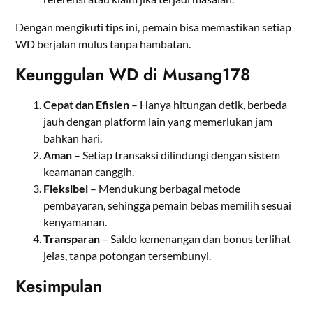
Dengan mengikuti tips ini, pemain bisa memastikan setiap
WD berjalan mulus tanpa hambatan.
Keunggulan WD di Musang178
Cepat dan Efisien
– Hanya hitungan detik, berbeda
jauh dengan platform lain yang memerlukan jam
bahkan hari.
Aman
– Setiap transaksi dilindungi dengan sistem
keamanan canggih.
Fleksibel
– Mendukung berbagai metode
pembayaran, sehingga pemain bebas memilih sesuai
kenyamanan.
Transparan
– Saldo kemenangan dan bonus terlihat
jelas, tanpa potongan tersembunyi.
Kesimpulan