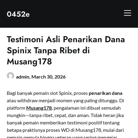
Skip
to
0452e
content
Testimoni Asli Penarikan Dana
Spinix Tanpa Ribet di
Musang178
admin,
March 30, 2026
Bagi banyak pemain slot Spinix, proses
penarikan dana
atau withdraw menjadi momen yang paling ditunggu. Di
platform
Musang178
, pengalaman ini dibuat semudah
mungkin—tanpa ribet, cepat, dan aman. Tidak heran jika
banyak pemain memberikan testimoni positif tentang
betapa praktisnya proses WD di Musang178, mulai dari
pemain pemula hingga veteran yang sering mengejar