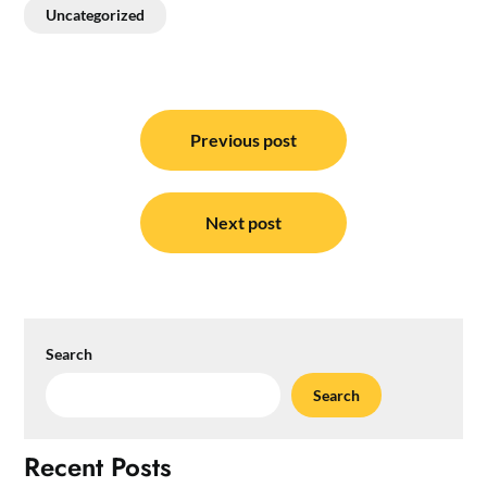
Uncategorized
Post
navigation
Previous post
Next post
Search
Search
Recent Posts