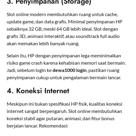
3. Penyimpanan (Storage)
Slot online modern membutuhkan ruang untuk cache,
update game, dan data grafis. Minimal penyimpanan HP
sebaiknya 32 GB, meski 64 GB lebih ideal. Slot dengan
grafis 3D, animasi interaktif, atau soundtrack full audio
akan memakan lebih banyak ruang.
Selain itu, HP dengan penyimpanan lega meminimalkan
risiko game crash karena kehabisan memori saat bermain.
Jadi, sebelum login ke
dewa1000 login
, pastikan ruang
penyimpanan cukup untuk pengalaman bermain lancar.
4. Koneksi Internet
Meskipun ini bukan spesifikasi HP fisik, kualitas koneksi
internet sangat berpengaruh. Slot online membutuhkan
koneksi stabil agar putaran, animasi, dan fitur bonus
berjalan lancar. Rekomendasi: