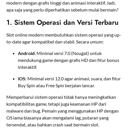
modern dengan grafis tinggi dan animasi interaktif. Jadi,
apa saja yang perlu diperhatikan sebelum mulai bermain?
1. Sistem Operasi dan Versi Terbaru
Slot online modern membutuhkan sistem operasi yang up-
to-date agar kompatibel dan stabil. Secara umum:
Android:
Minimal versi 7.0 (Nougat) untuk
mendukung game dengan grafis HD dan fitur bonus
interaktif.
iOS:
Minimal versi 12.0 agar animasi, suara, dan fitur
Buy Spin atau Free Spin berjalan lancar.
Memperbarui sistem operasi tidak hanya meningkatkan
kompatibilitas game, tetapi juga keamanan HP dari
malware dan bug. Pemain yang menggunakan HP dengan
OS lama biasanya akan mengalami lag, putaran yang
tersendat, atau bahkan crash saat bermain slot.