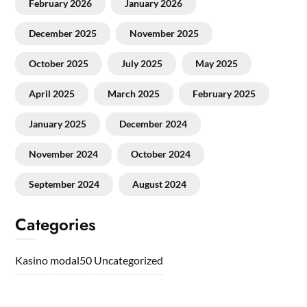
February 2026
January 2026
December 2025
November 2025
October 2025
July 2025
May 2025
April 2025
March 2025
February 2025
January 2025
December 2024
November 2024
October 2024
September 2024
August 2024
Categories
Kasino
modal50
Uncategorized