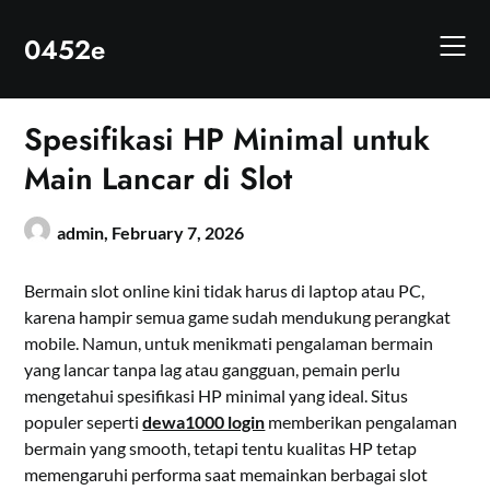
Skip
to
0452e
content
Spesifikasi HP Minimal untuk
Main Lancar di Slot
admin,
February 7, 2026
Bermain slot online kini tidak harus di laptop atau PC,
karena hampir semua game sudah mendukung perangkat
mobile. Namun, untuk menikmati pengalaman bermain
yang lancar tanpa lag atau gangguan, pemain perlu
mengetahui spesifikasi HP minimal yang ideal. Situs
populer seperti
dewa1000 login
memberikan pengalaman
bermain yang smooth, tetapi tentu kualitas HP tetap
memengaruhi performa saat memainkan berbagai slot