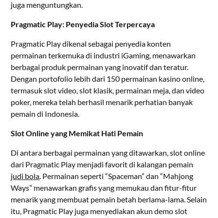
juga menguntungkan.
Pragmatic Play: Penyedia Slot Terpercaya
Pragmatic Play dikenal sebagai penyedia konten
permainan terkemuka di industri iGaming, menawarkan
berbagai produk permainan yang inovatif dan teratur.
Dengan portofolio lebih dari 150 permainan kasino online,
termasuk slot video, slot klasik, permainan meja, dan video
poker, mereka telah berhasil menarik perhatian banyak
pemain di Indonesia.
Slot Online yang Memikat Hati Pemain
Di antara berbagai permainan yang ditawarkan, slot online
dari Pragmatic Play menjadi favorit di kalangan pemain
judi bola
. Permainan seperti “Spaceman” dan “Mahjong
Ways” menawarkan grafis yang memukau dan fitur-fitur
menarik yang membuat pemain betah berlama-lama. Selain
itu, Pragmatic Play juga menyediakan akun demo slot