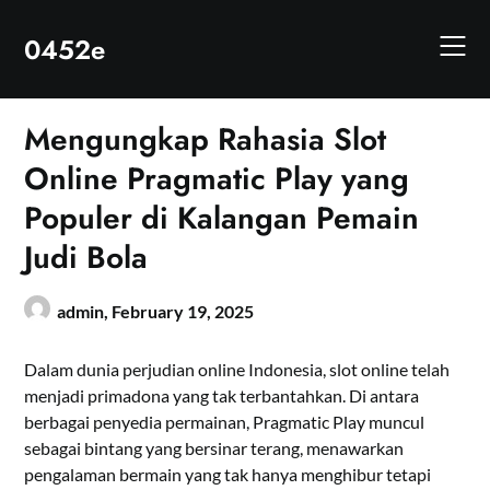
Skip
to
0452e
content
Mengungkap Rahasia Slot
Online Pragmatic Play yang
Populer di Kalangan Pemain
Judi Bola
admin,
February 19, 2025
Dalam dunia perjudian online Indonesia, slot online telah
menjadi primadona yang tak terbantahkan. Di antara
berbagai penyedia permainan, Pragmatic Play muncul
sebagai bintang yang bersinar terang, menawarkan
pengalaman bermain yang tak hanya menghibur tetapi