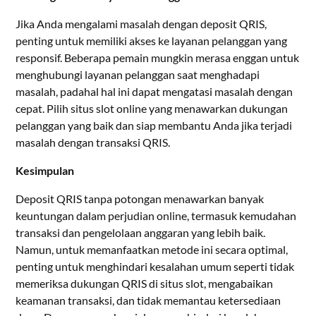
Jika Anda mengalami masalah dengan deposit QRIS,
penting untuk memiliki akses ke layanan pelanggan yang
responsif. Beberapa pemain mungkin merasa enggan untuk
menghubungi layanan pelanggan saat menghadapi
masalah, padahal hal ini dapat mengatasi masalah dengan
cepat. Pilih situs slot online yang menawarkan dukungan
pelanggan yang baik dan siap membantu Anda jika terjadi
masalah dengan transaksi QRIS.
Kesimpulan
Deposit QRIS tanpa potongan menawarkan banyak
keuntungan dalam perjudian online, termasuk kemudahan
transaksi dan pengelolaan anggaran yang lebih baik.
Namun, untuk memanfaatkan metode ini secara optimal,
penting untuk menghindari kesalahan umum seperti tidak
memeriksa dukungan QRIS di situs slot, mengabaikan
keamanan transaksi, dan tidak memantau ketersediaan