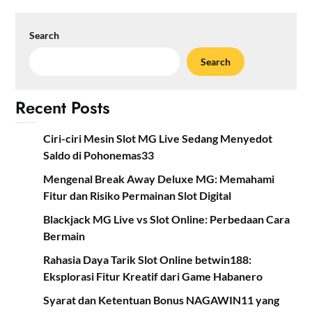
Search
Search
Recent Posts
Ciri-ciri Mesin Slot MG Live Sedang Menyedot
Saldo di Pohonemas33
Mengenal Break Away Deluxe MG: Memahami
Fitur dan Risiko Permainan Slot Digital
Blackjack MG Live vs Slot Online: Perbedaan Cara
Bermain
Rahasia Daya Tarik Slot Online betwin188:
Eksplorasi Fitur Kreatif dari Game Habanero
Syarat dan Ketentuan Bonus NAGAWIN11 yang