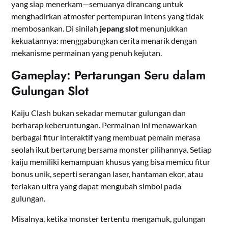
yang siap menerkam—semuanya dirancang untuk
menghadirkan atmosfer pertempuran intens yang tidak
membosankan. Di sinilah
jepang slot
menunjukkan
kekuatannya: menggabungkan cerita menarik dengan
mekanisme permainan yang penuh kejutan.
Gameplay: Pertarungan Seru dalam
Gulungan Slot
Kaiju Clash bukan sekadar memutar gulungan dan
berharap keberuntungan. Permainan ini menawarkan
berbagai fitur interaktif yang membuat pemain merasa
seolah ikut bertarung bersama monster pilihannya. Setiap
kaiju memiliki kemampuan khusus yang bisa memicu fitur
bonus unik, seperti serangan laser, hantaman ekor, atau
teriakan ultra yang dapat mengubah simbol pada
gulungan.
Misalnya, ketika monster tertentu mengamuk, gulungan