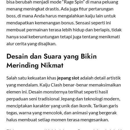
bisa berubah menjadi mode “Rage Spin” di mana peluang
menang meningkat drastis. Ada juga fitur pertarungan
boss, di mana Anda harus mengalahkan kaiju lain untuk
mendapatkan kemenangan bonus. Sensasi seperti ini
membuat permainan terasa lebih hidup dan berlapis, tidak
hanya soal keberuntungan tetapi juga tentang menikmati
alur cerita yang disajikan.
Desain dan Suara yang Bikin
Merinding Nikmat
Salah satu kekuatan khas
jepang slot
adalah detail artistik
yang mendalam. Kaiju Clash benar-benar memaksimalkan
elemen ini. Desain monsternya terlihat seperti hasil
perpaduan seni tradisional Jepang dan teknologi modern,
menciptakan karakter yang unik dan ikonik. Tarikan garis
tegas, warna yang mencolok, dan animasi yang bergerak
halus membuat setiap momen terasa mengesankan.