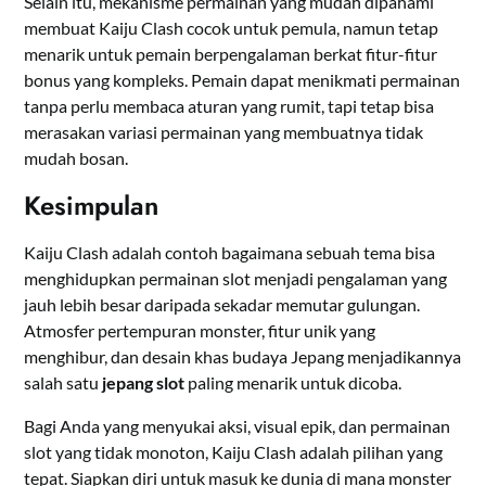
Selain itu, mekanisme permainan yang mudah dipahami
membuat Kaiju Clash cocok untuk pemula, namun tetap
menarik untuk pemain berpengalaman berkat fitur-fitur
bonus yang kompleks. Pemain dapat menikmati permainan
tanpa perlu membaca aturan yang rumit, tapi tetap bisa
merasakan variasi permainan yang membuatnya tidak
mudah bosan.
Kesimpulan
Kaiju Clash adalah contoh bagaimana sebuah tema bisa
menghidupkan permainan slot menjadi pengalaman yang
jauh lebih besar daripada sekadar memutar gulungan.
Atmosfer pertempuran monster, fitur unik yang
menghibur, dan desain khas budaya Jepang menjadikannya
salah satu
jepang slot
paling menarik untuk dicoba.
Bagi Anda yang menyukai aksi, visual epik, dan permainan
slot yang tidak monoton, Kaiju Clash adalah pilihan yang
tepat. Siapkan diri untuk masuk ke dunia di mana monster