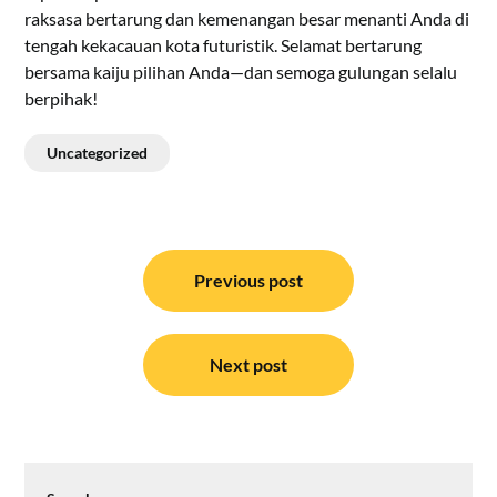
raksasa bertarung dan kemenangan besar menanti Anda di
tengah kekacauan kota futuristik. Selamat bertarung
bersama kaiju pilihan Anda—dan semoga gulungan selalu
berpihak!
Uncategorized
Post
navigation
Previous post
Next post