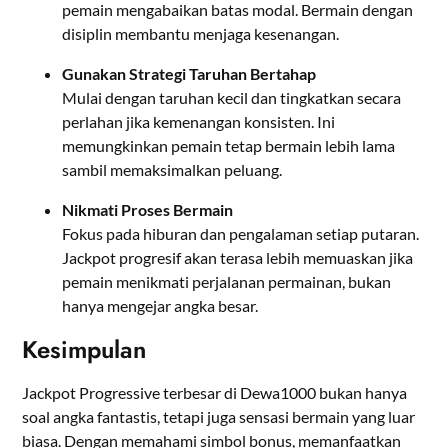
pemain mengabaikan batas modal. Bermain dengan
disiplin membantu menjaga kesenangan.
Gunakan Strategi Taruhan Bertahap
Mulai dengan taruhan kecil dan tingkatkan secara
perlahan jika kemenangan konsisten. Ini
memungkinkan pemain tetap bermain lebih lama
sambil memaksimalkan peluang.
Nikmati Proses Bermain
Fokus pada hiburan dan pengalaman setiap putaran.
Jackpot progresif akan terasa lebih memuaskan jika
pemain menikmati perjalanan permainan, bukan
hanya mengejar angka besar.
Kesimpulan
Jackpot Progressive terbesar di Dewa1000 bukan hanya
soal angka fantastis, tetapi juga sensasi bermain yang luar
biasa. Dengan memahami simbol bonus, memanfaatkan