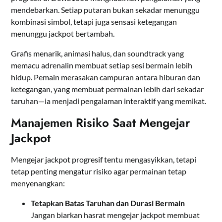
mendebarkan. Setiap putaran bukan sekadar menunggu
kombinasi simbol, tetapi juga sensasi ketegangan
menunggu jackpot bertambah.
Grafis menarik, animasi halus, dan soundtrack yang
memacu adrenalin membuat setiap sesi bermain lebih
hidup. Pemain merasakan campuran antara hiburan dan
ketegangan, yang membuat permainan lebih dari sekadar
taruhan—ia menjadi pengalaman interaktif yang memikat.
Manajemen Risiko Saat Mengejar
Jackpot
Mengejar jackpot progresif tentu mengasyikkan, tetapi
tetap penting mengatur risiko agar permainan tetap
menyenangkan:
Tetapkan Batas Taruhan dan Durasi Bermain
Jangan biarkan hasrat mengejar jackpot membuat