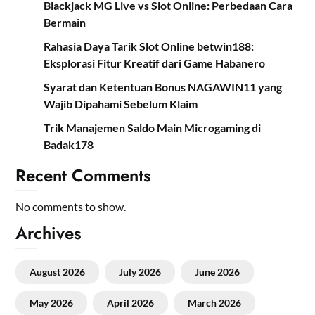
Blackjack MG Live vs Slot Online: Perbedaan Cara
Bermain
Rahasia Daya Tarik Slot Online betwin188:
Eksplorasi Fitur Kreatif dari Game Habanero
Syarat dan Ketentuan Bonus NAGAWIN11 yang
Wajib Dipahami Sebelum Klaim
Trik Manajemen Saldo Main Microgaming di
Badak178
Recent Comments
No comments to show.
Archives
August 2026
July 2026
June 2026
May 2026
April 2026
March 2026