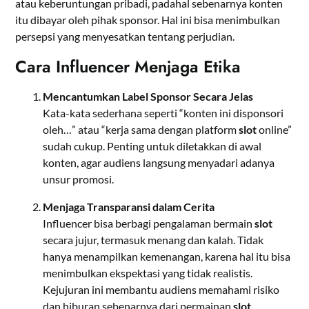
atau keberuntungan pribadi, padahal sebenarnya konten
itu dibayar oleh pihak sponsor. Hal ini bisa menimbulkan
persepsi yang menyesatkan tentang perjudian.
Cara Influencer Menjaga Etika
Mencantumkan Label Sponsor Secara Jelas
Kata-kata sederhana seperti “konten ini disponsori
oleh…” atau “kerja sama dengan platform
slot
online”
sudah cukup. Penting untuk diletakkan di awal
konten, agar audiens langsung menyadari adanya
unsur promosi.
Menjaga Transparansi dalam Cerita
Influencer bisa berbagi pengalaman bermain
slot
secara jujur, termasuk menang dan kalah. Tidak
hanya menampilkan kemenangan, karena hal itu bisa
menimbulkan ekspektasi yang tidak realistis.
Kejujuran ini membantu audiens memahami risiko
dan hiburan sebenarnya dari permainan
slot
.