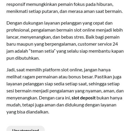
responsif memungkinkan pemain fokus pada hiburan,
menikmati setiap putaran, dan merasa aman saat bermain.
Dengan dukungan layanan pelanggan yang cepat dan
profesional, pengalaman bermain slot online menjadi lebih
lancar, menyenangkan, dan bebas stres. Baik bagi pemain
baru maupun yang berpengalaman, customer service 24
jam adalah “teman setia” yang selalu siap membantu kapan
pun dibutuhkan.
Jadi, saat memilih platform slot online, jangan hanya
melihat ragam permainan atau bonus besar. Pastikan juga
layanan pelanggan siap sedia setiap saat, sehingga setiap
sesi bermain menjadi pengalaman yang nyaman, aman, dan
menyenangkan. Dengan cara ini,
slot deposit
bukan hanya
mudah, tetapi juga aman dan didukung dengan layanan
yang bisa diandalkan.
Uncategorized