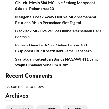
Ciri-ciri Mesin Slot MG Live Sedang Menyedot
Saldo di Pohonemas33
Mengenal Break Away Deluxe MG: Memahami
Fitur dan Risiko Permainan Slot Digital
Blackjack MG Live vs Slot Online: Perbedaan Cara
Bermain
Rahasia Daya Tarik Slot Online betwin188:
Eksplorasi Fitur Kreatif dari Game Habanero
Syarat dan Ketentuan Bonus NAGAWIN11 yang
Wajib Dipahami Sebelum Klaim
Recent Comments
No comments to show.
Archives
August 2026
July 2026
June 2026