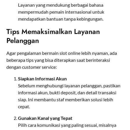
Layanan yang mendukung berbagai bahasa
mempermudah pemain internasional untuk
mendapatkan bantuan tanpa kebingungan.
Tips Memaksimalkan Layanan
Pelanggan
Agar pengalaman bermain slot online lebih nyaman, ada
beberapa tips yang bisa diterapkan saat berinteraksi
dengan customer service:
Siapkan Informasi Akun
Sebelum menghubungi layanan pelanggan, pastikan
informasi akun, bukti deposit, dan detail transaksi
siap. Ini membantu staf memberikan solusi lebih
cepat.
Gunakan Kanal yang Tepat
Pilih cara komunikasi yang paling sesuai, misalnya