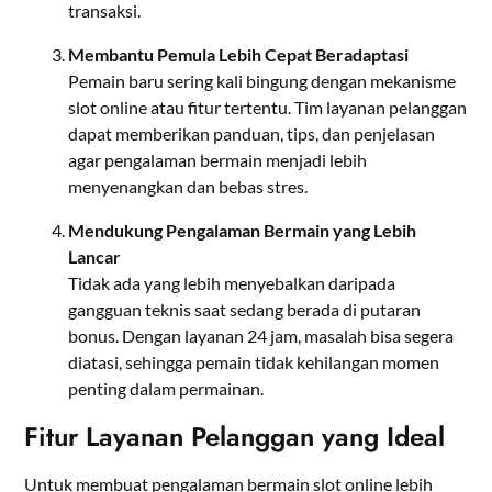
transaksi.
Membantu Pemula Lebih Cepat Beradaptasi
Pemain baru sering kali bingung dengan mekanisme
slot online atau fitur tertentu. Tim layanan pelanggan
dapat memberikan panduan, tips, dan penjelasan
agar pengalaman bermain menjadi lebih
menyenangkan dan bebas stres.
Mendukung Pengalaman Bermain yang Lebih
Lancar
Tidak ada yang lebih menyebalkan daripada
gangguan teknis saat sedang berada di putaran
bonus. Dengan layanan 24 jam, masalah bisa segera
diatasi, sehingga pemain tidak kehilangan momen
penting dalam permainan.
Fitur Layanan Pelanggan yang Ideal
Untuk membuat pengalaman bermain slot online lebih