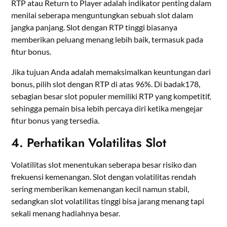
RTP atau Return to Player adalah indikator penting dalam
menilai seberapa menguntungkan sebuah slot dalam
jangka panjang. Slot dengan RTP tinggi biasanya
memberikan peluang menang lebih baik, termasuk pada
fitur bonus.
Jika tujuan Anda adalah memaksimalkan keuntungan dari
bonus, pilih slot dengan RTP di atas 96%. Di badak178,
sebagian besar slot populer memiliki RTP yang kompetitif,
sehingga pemain bisa lebih percaya diri ketika mengejar
fitur bonus yang tersedia.
4. Perhatikan Volatilitas Slot
Volatilitas slot menentukan seberapa besar risiko dan
frekuensi kemenangan. Slot dengan volatilitas rendah
sering memberikan kemenangan kecil namun stabil,
sedangkan slot volatilitas tinggi bisa jarang menang tapi
sekali menang hadiahnya besar.