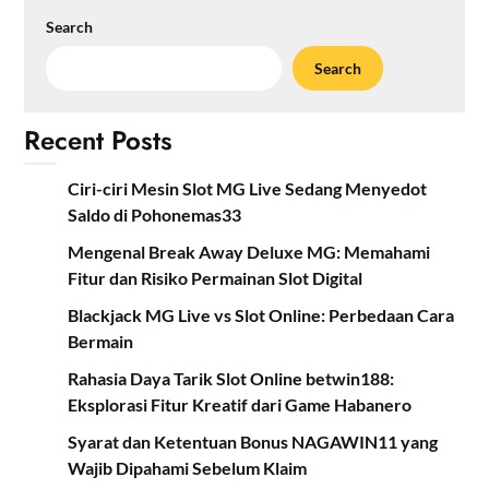
Search
Search
Recent Posts
Ciri-ciri Mesin Slot MG Live Sedang Menyedot
Saldo di Pohonemas33
Mengenal Break Away Deluxe MG: Memahami
Fitur dan Risiko Permainan Slot Digital
Blackjack MG Live vs Slot Online: Perbedaan Cara
Bermain
Rahasia Daya Tarik Slot Online betwin188:
Eksplorasi Fitur Kreatif dari Game Habanero
Syarat dan Ketentuan Bonus NAGAWIN11 yang
Wajib Dipahami Sebelum Klaim