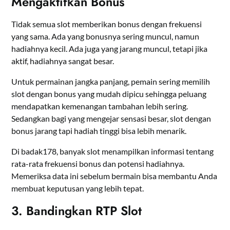
Mengaktifkan Bonus
Tidak semua slot memberikan bonus dengan frekuensi
yang sama. Ada yang bonusnya sering muncul, namun
hadiahnya kecil. Ada juga yang jarang muncul, tetapi jika
aktif, hadiahnya sangat besar.
Untuk permainan jangka panjang, pemain sering memilih
slot dengan bonus yang mudah dipicu sehingga peluang
mendapatkan kemenangan tambahan lebih sering.
Sedangkan bagi yang mengejar sensasi besar, slot dengan
bonus jarang tapi hadiah tinggi bisa lebih menarik.
Di badak178, banyak slot menampilkan informasi tentang
rata-rata frekuensi bonus dan potensi hadiahnya.
Memeriksa data ini sebelum bermain bisa membantu Anda
membuat keputusan yang lebih tepat.
3. Bandingkan RTP Slot