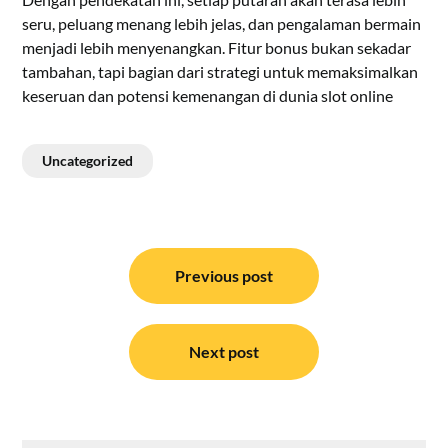
seru, peluang menang lebih jelas, dan pengalaman bermain
menjadi lebih menyenangkan. Fitur bonus bukan sekadar
tambahan, tapi bagian dari strategi untuk memaksimalkan
keseruan dan potensi kemenangan di dunia slot online
Uncategorized
Post
navigation
Previous post
Next post