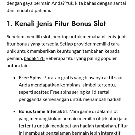
dengan gaya bermain Anda? Yuk, kita bahas dengan santai
dan mudah dipahami.
1. Kenali Jenis Fitur Bonus Slot
Sebelum memilih slot, penting untuk memahami jenis-jenis
fitur bonus yang tersedia. Setiap provider memiliki cara
unik untuk memberikan keuntungan tambahan kepada
pemain.
badak178
Beberapa fitur yang paling populer
antara lain:
Free Spins
: Putaran gratis yang biasanya aktif saat
Anda mendapatkan kombinasi simbol tertentu,
seperti scatter. Free spins sering kali disertai
pengganda kemenangan untuk menambah hadiah.
Bonus Game Interaktif
: Mini game di dalam slot
yang memungkinkan pemain memilih objek atau jalur
tertentu untuk mendapatkan hadiah tambahan. Fitur
ini membuat pengalaman bermain lebih interaktif