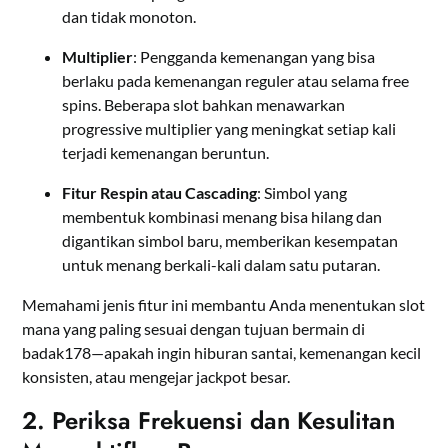
dan tidak monoton.
Multiplier
: Pengganda kemenangan yang bisa
berlaku pada kemenangan reguler atau selama free
spins. Beberapa slot bahkan menawarkan
progressive multiplier yang meningkat setiap kali
terjadi kemenangan beruntun.
Fitur Respin atau Cascading
: Simbol yang
membentuk kombinasi menang bisa hilang dan
digantikan simbol baru, memberikan kesempatan
untuk menang berkali-kali dalam satu putaran.
Memahami jenis fitur ini membantu Anda menentukan slot
mana yang paling sesuai dengan tujuan bermain di
badak178—apakah ingin hiburan santai, kemenangan kecil
konsisten, atau mengejar jackpot besar.
2. Periksa Frekuensi dan Kesulitan