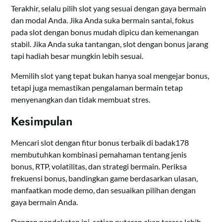
Terakhir, selalu pilih slot yang sesuai dengan gaya bermain
dan modal Anda. Jika Anda suka bermain santai, fokus
pada slot dengan bonus mudah dipicu dan kemenangan
stabil. Jika Anda suka tantangan, slot dengan bonus jarang
tapi hadiah besar mungkin lebih sesuai.
Memilih slot yang tepat bukan hanya soal mengejar bonus,
tetapi juga memastikan pengalaman bermain tetap
menyenangkan dan tidak membuat stres.
Kesimpulan
Mencari slot dengan fitur bonus terbaik di badak178
membutuhkan kombinasi pemahaman tentang jenis
bonus, RTP, volatilitas, dan strategi bermain. Periksa
frekuensi bonus, bandingkan game berdasarkan ulasan,
manfaatkan mode demo, dan sesuaikan pilihan dengan
gaya bermain Anda.
Dengan pendekatan ini, setiap putaran akan terasa lebih