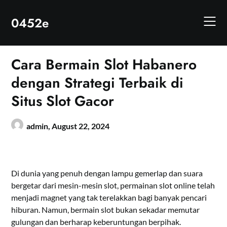
Skip
to
0452e
content
Cara Bermain Slot Habanero
dengan Strategi Terbaik di
Situs Slot Gacor
admin,
August 22, 2024
Di dunia yang penuh dengan lampu gemerlap dan suara
bergetar dari mesin-mesin slot, permainan slot online telah
menjadi magnet yang tak terelakkan bagi banyak pencari
hiburan. Namun, bermain slot bukan sekadar memutar
gulungan dan berharap keberuntungan berpihak.