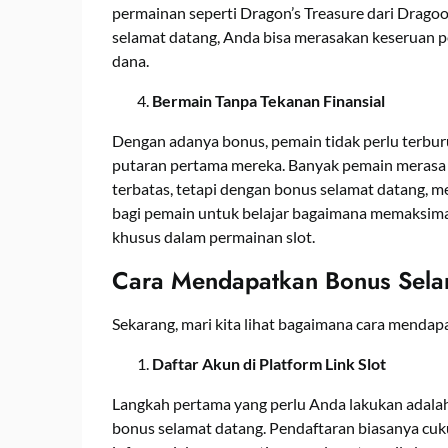
permainan seperti Dragon’s Treasure dari Dragoo
selamat datang, Anda bisa merasakan keseruan pe
dana.
Bermain Tanpa Tekanan Finansial
Dengan adanya bonus, pemain tidak perlu terbu
putaran pertama mereka. Banyak pemain merasa 
terbatas, tetapi dengan bonus selamat datang, m
bagi pemain untuk belajar bagaimana memaksima
khusus dalam permainan slot.
Cara Mendapatkan Bonus Selam
Sekarang, mari kita lihat bagaimana cara mendapa
Daftar Akun di Platform Link Slot
Langkah pertama yang perlu Anda lakukan adalah
bonus selamat datang. Pendaftaran biasanya cu