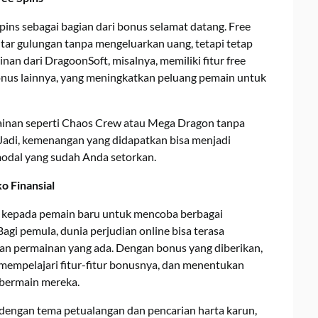
pins sebagai bagian dari bonus selamat datang. Free
ar gulungan tanpa mengeluarkan uang, tetapi tetap
n dari DragoonSoft, misalnya, memiliki fitur free
bonus lainnya, yang meningkatkan peluang pemain untuk
ainan seperti Chaos Crew atau Mega Dragon tanpa
Jadi, kemenangan yang didapatkan bisa menjadi
odal yang sudah Anda setorkan.
o Finansial
 kepada pemain baru untuk mencoba berbagai
agi pemula, dunia perjudian online bisa terasa
an permainan yang ada. Dengan bonus yang diberikan,
mempelajari fitur-fitur bonusnya, dan menentukan
 bermain mereka.
t dengan tema petualangan dan pencarian harta karun,