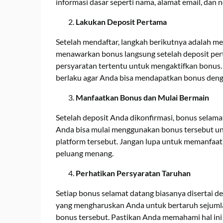
informasi dasar seperti nama, alamat email, dan 
Lakukan Deposit Pertama
Setelah mendaftar, langkah berikutnya adalah m
menawarkan bonus langsung setelah deposit per
persyaratan tertentu untuk mengaktifkan bonus
berlaku agar Anda bisa mendapatkan bonus den
Manfaatkan Bonus dan Mulai Bermain
Setelah deposit Anda dikonfirmasi, bonus selam
Anda bisa mulai menggunakan bonus tersebut unt
platform tersebut. Jangan lupa untuk memanfaatk
peluang menang.
Perhatikan Persyaratan Taruhan
Setiap bonus selamat datang biasanya disertai d
yang mengharuskan Anda untuk bertaruh sejuml
bonus tersebut. Pastikan Anda memahami hal ini a