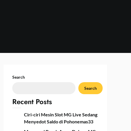
Search
Search
Recent Posts
Ciri-ciri Mesin Slot MG Live Sedang
Menyedot Saldo di Pohonemas33