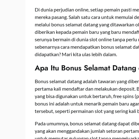
Di dunia perjudian online, setiap pemain pasti m
mereka pasang. Salah satu cara untuk memulai 
melalui bonus selamat datang yang ditawarkan oleh
diberikan kepada pemain baru yang baru mendaft
serunya bermain di dunia slot online tanpa perl
sebenarnya cara mendapatkan bonus selamat dat
didapatkan? Mari kita ulas lebih dalam.
Apa Itu Bonus Selamat Datang d
Bonus selamat datang adalah tawaran yang diber
pertama kali mendaftar dan melakukan deposit. 
yang bisa digunakan untuk bertaruh, free spins (
bonus ini adalah untuk menarik pemain baru aga
tersebut, seperti permainan slot yang sering kal
Pada umumnya, bonus selamat datang dapat diber
yang akan menggandakan jumlah setoran pertam
untuk memutar gulungan slot tanpa mengeluarka