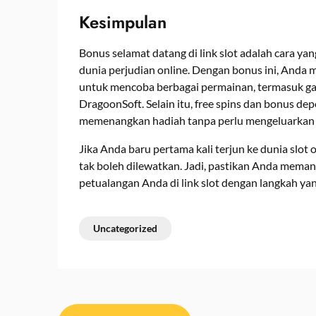
Kesimpulan
Bonus selamat datang di link slot adalah cara ya
dunia perjudian online. Dengan bonus ini, And
untuk mencoba berbagai permainan, termasuk g
DragoonSoft. Selain itu, free spins dan bonus d
memenangkan hadiah tanpa perlu mengeluarkan 
Jika Anda baru pertama kali terjun ke dunia slot
tak boleh dilewatkan. Jadi, pastikan Anda meman
petualangan Anda di link slot dengan langkah y
Uncategorized