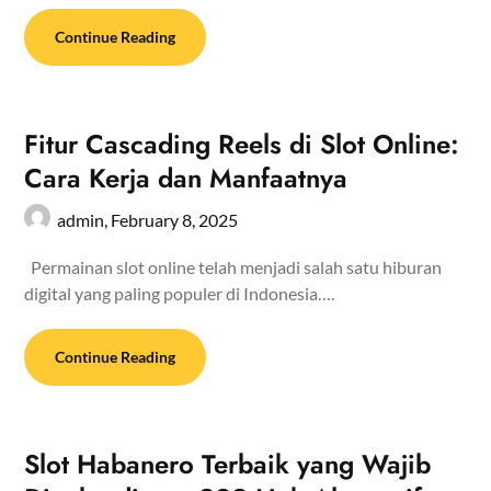
Continue Reading
Fitur Cascading Reels di Slot Online:
Cara Kerja dan Manfaatnya
admin,
February 8, 2025
Permainan slot online telah menjadi salah satu hiburan
digital yang paling populer di Indonesia….
Continue Reading
Slot Habanero Terbaik yang Wajib