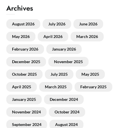
Archives
August 2026
July 2026
June 2026
May 2026
April 2026
March 2026
February 2026
January 2026
December 2025
November 2025
October 2025
July 2025
May 2025
April 2025
March 2025
February 2025
January 2025
December 2024
November 2024
October 2024
September 2024
August 2024